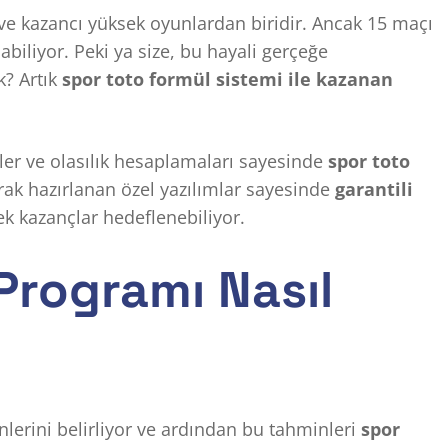
 ve kazancı yüksek oyunlardan biridir. Ancak 15 maçı
biliyor. Peki ya size, bu hayali gerçeğe
k? Artık
spor toto formül sistemi ile kazanan
ler ve olasılık hesaplamaları sayesinde
spor toto
larak hazırlanan özel yazılımlar sayesinde
garantili
k kazançlar hedeflenebiliyor.
Programı Nasıl
nlerini belirliyor ve ardından bu tahminleri
spor