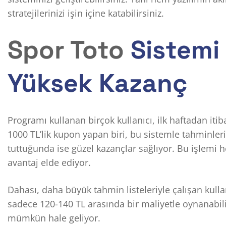
stratejilerinizi işin içine katabilirsiniz.
Spor Toto
Sistemi 
Yüksek Kazanç
Programı kullanan birçok kullanıcı, ilk haftadan itib
1000 TL’lik kupon yapan biri, bu sistemle tahminle
tuttuğunda ise güzel kazançlar sağlıyor. Bu işlemi he
avantaj elde ediyor.
Dahası, daha büyük tahmin listeleriyle çalışan kullan
sadece 120-140 TL arasında bir maliyetle oynanabi
mümkün hale geliyor.