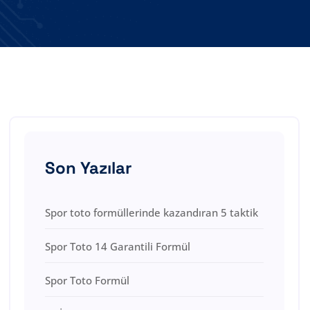
Son Yazılar
Spor toto formüllerinde kazandıran 5 taktik
Spor Toto 14 Garantili Formül
Spor Toto Formül