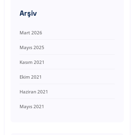
Arşiv
Mart 2026
Mayıs 2025
Kasım 2021
Ekim 2021
Haziran 2021
Mayıs 2021