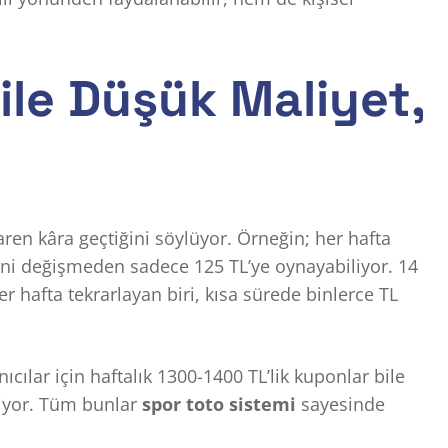
ile Düşük Maliyet,
aren kâra geçtiğini söylüyor. Örneğin; her hafta
rini değişmeden sadece 125 TL’ye oynayabiliyor. 14
r hafta tekrarlayan biri, kısa sürede binlerce TL
ıcılar için haftalık 1300-1400 TL’lik kuponlar bile
liyor. Tüm bunlar
spor toto sistemi
sayesinde