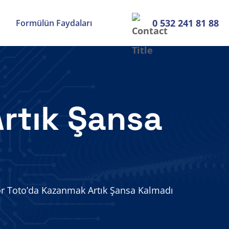
0 532 241 81 88
Formülün Faydaları
rtık Şansa
r Toto’da Kazanmak Artık Şansa Kalmadı