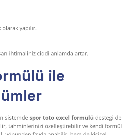
 olarak yapılır.
arı ihtimaliniz ciddi anlamda artar.
rmülü ile
zümler
çin sistemde
spor toto excel formülü
desteği de
ir, tahminlerinizi özelleştirebilir ve kendi formül
kıllı yönünden faydalanabilir, hem de kişisel