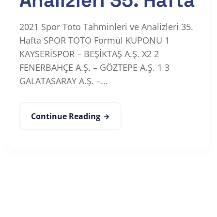
Analizleri 35. Hafta
2021 Spor Toto Tahminleri ve Analizleri 35.
Hafta SPOR TOTO Formül KUPONU 1
KAYSERİSPOR – BEŞİKTAŞ A.Ş. X2 2
FENERBAHÇE A.Ş. – GÖZTEPE A.Ş. 1 3
GALATASARAY A.Ş. –...
Continue Reading