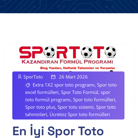
SporToto
26 Mart 2026
Extra 1X2 spor toto programı
,
Spor toto
excel formülleri
,
Spor Toto Formül
,
spor
toto formül programı
,
Spor toto formülleri
,
Spor toto plus
,
Spor toto sistemi
,
Spor toto
tahminleri
,
Ücretsiz Spor toto formülleri
En İyi Spor Toto