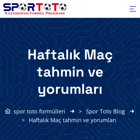
Haftalık Maç
tahmin ve
yorumları
spor toto formülleri
>
Spor Toto Blog
>
Haftalık Maç tahmin ve yorumları