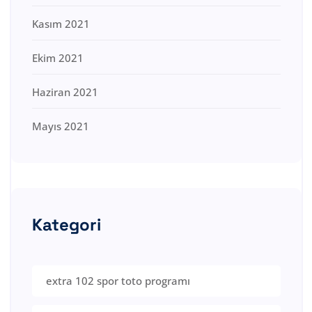
Kasım 2021
Ekim 2021
Haziran 2021
Mayıs 2021
Kategori
extra 102 spor toto programı