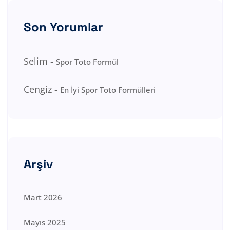
Son Yorumlar
Selim
-
Spor Toto Formül
Cengiz
-
En İyi Spor Toto Formülleri
Arşiv
Mart 2026
Mayıs 2025