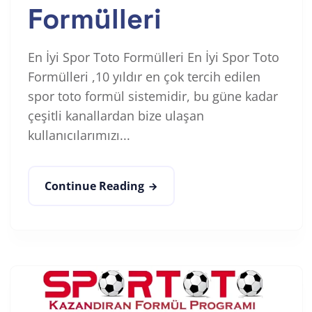
Formülleri
En İyi Spor Toto Formülleri En İyi Spor Toto
Formülleri ,10 yıldır en çok tercih edilen
spor toto formül sistemidir, bu güne kadar
çeşitli kanallardan bize ulaşan
kullanıcılarımızı...
Continue Reading